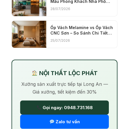
Mẫu Phòng Khách Nhà Phố
Sang Trọng Nhất
28/07/2026
Ốp Vách Melamine vs Ốp Vách
CNC Sơn – So Sánh Chi Tiết
Giá và Thẩm Mỹ
25/07/2026
NỘI THẤT LỘC PHÁT
Xưởng sản xuất trực tiếp tại Long An —
Giá xưởng, tiết kiệm đến 30%
Gọi ngay: 0948.731.168
Zalo tư vấn