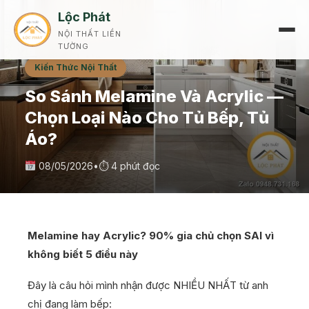
Lộc Phát
NỘI THẤT LIỀN
TƯỜNG
Kiến Thức Nội Thất
So Sánh Melamine Và Acrylic —
Chọn Loại Nào Cho Tủ Bếp, Tủ
Áo?
08/05/2026
•
⏱ 4 phút đọc
Melamine hay Acrylic? 90% gia chủ chọn SAI vì
không biết 5 điều này
Đây là câu hỏi mình nhận được NHIỀU NHẤT từ anh
chị đang làm bếp: