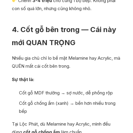
Chênh
3-4 triệu
cho cùng 1 bộ bếp. Không phải
con số quá lớn, nhưng cũng không nhỏ.
4. Cốt gỗ bên trong — Cái này
mới QUAN TRỌNG
Nhiều gia chủ chỉ lo bề mặt Melamine hay Acrylic, mà
QUÊN mất cái cốt bên trong.
Sự thật là:
Cốt gỗ MDF thường → sợ nước, dễ phồng rộp
Cốt gỗ chống ẩm (xanh) → bền hơn nhiều trong
bếp
Tại Lộc Phát, dù Melamine hay Acrylic, mình đều
dùng
cốt gỗ chống ẩm
làm chuẩn.