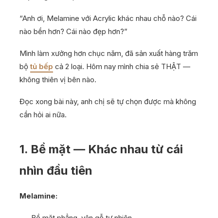
“Anh ơi, Melamine với Acrylic khác nhau chỗ nào? Cái
nào bền hơn? Cái nào đẹp hơn?”
Mình làm xưởng hơn chục năm, đã sản xuất hàng trăm
bộ
tủ bếp
cả 2 loại. Hôm nay mình chia sẻ THẬT —
không thiên vị bên nào.
Đọc xong bài này, anh chị sẽ tự chọn được mà không
cần hỏi ai nữa.
1. Bề mặt — Khác nhau từ cái
nhìn đầu tiên
Melamine:
Bề mặt phẳng, vân gỗ tự nhiên