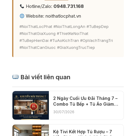
Hotline/Zalo:
0948.731.168
Website:
noithatlocphat.vn
#NoiThatLocPhat #NoiThatLongAn #TuBepDep
#NoiThatGiaXuong #ThietKeNoiThat
#TuBepHienDai #TuAoKichTran #OpVachTrangTri
#NoiThatCanGiuoc #GiaXuongTrucTiep
Bài viết liên quan
2 Ngày Cuối Ưu Đãi Tháng 7 –
Combo Tủ Bếp + Tủ Áo Giảm
5%
30/07/2026
Kệ Tivi Kết Hợp Tủ Rượu – 7