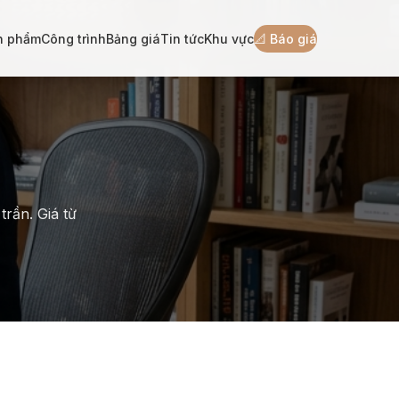
n phẩm
Công trình
Bảng giá
Tin tức
Khu vực
📐 Báo giá
trần. Giá từ