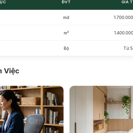
MỤC
ĐVT
GIÁ 
md
1.700.00
m²
1.400.00
Bộ
Từ 5
m Việc