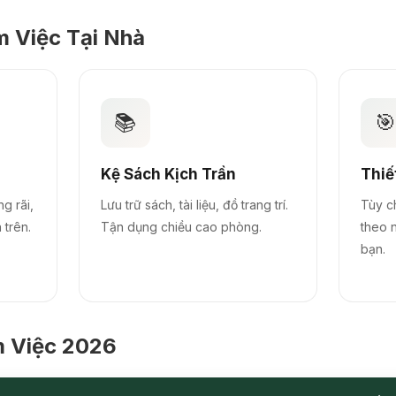
m Việc Tại Nhà
📚

Kệ Sách Kịch Trần
Thiế
ng rãi,
Lưu trữ sách, tài liệu, đồ trang trí.
Tùy c
 trên.
Tận dụng chiều cao phòng.
theo 
bạn.
m Việc 2026