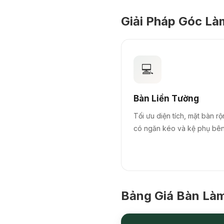
Giải Pháp Góc Là
💻
Bàn Liền Tường
Tối ưu diện tích, mặt bàn rộ
có ngăn kéo và kệ phụ bên
Bảng Giá Bàn Là