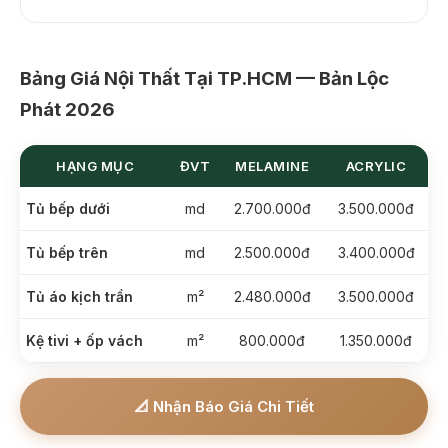
Bảng Giá Nội Thất Tại TP.HCM — Bản Lộc
Phát 2026
HẠNG MỤC
ĐVT
MELAMINE
ACRYLIC
Tủ bếp dưới
md
2.700.000đ
3.500.000đ
Tủ bếp trên
md
2.500.000đ
3.400.000đ
Tủ áo kịch trần
m²
2.480.000đ
3.500.000đ
Kệ tivi + ốp vách
m²
800.000đ
1.350.000đ
📐 Nhận Báo Giá Chi Tiết