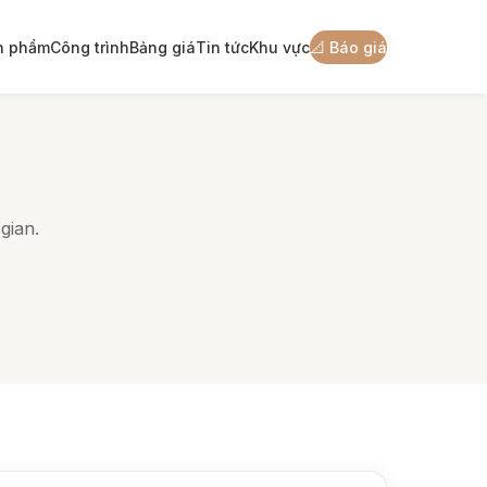
n phẩm
Công trình
Bảng giá
Tin tức
Khu vực
📐 Báo giá
gian.