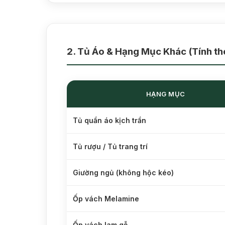
2. Tủ Áo & Hạng Mục Khác (Tính th
HẠNG MỤC
Tủ quần áo kịch trần
Tủ rượu / Tủ trang trí
Giường ngủ (không hộc kéo)
Ốp vách Melamine
Ốp vách lam gỗ