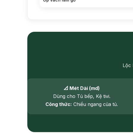
Lộc 
📐 Mét Dài (md)
Dùng cho Tủ bếp, Kệ tivi.
Công thức:
Chiều ngang của tủ.