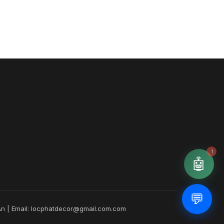
1
🤖
💬
 An | Email: locphatdecor@gmail.com.com